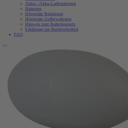
Akku- /Akku-Ladestationen
Batterien
Hörgeräte Reinigung
Hörgeräte Aufbewahrung
Hinweis zum Batteriegesetz
Erklärung zur Barrierefreiheit
FAQ